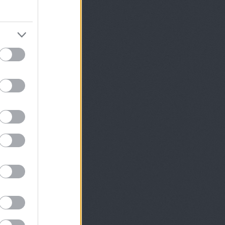
ívum
 június
(
2
)
 április
(
1
)
6 március
(
2
)
5 november
(
3
)
5 szeptember
(
1
)
5 augusztus
(
2
)
 július
(
1
)
 június
(
1
)
5 május
(
3
)
 április
(
2
)
5 március
(
3
)
ább
...
dek
2.0
yzések
,
kommentek
yzések
,
kommentek