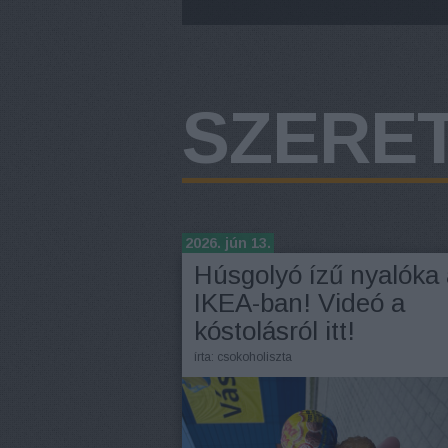
SZERET
2026. jún 13.
Húsgolyó ízű nyalóka
IKEA-ban! Videó a
kóstolásról itt!
írta:
csokoholiszta