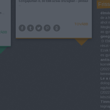
Szingapúrban is, de több ázsiai országban – például
Friss
...
élmé
 ...
de a h
ahol m
TOVÁBB
Megkó
as győ
ÁBB
geeg
:D Eb
részt 
Ezek 
es gy
antis
korre
(
2022
keres
Le a
dolog
egyko
(
2022
készül
Tinm
tegna