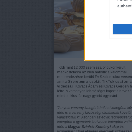
authenti
Több mint 12.000 szem szaloncukor került
megkóstolásra az idén hatodik alkalommal
megrendezésre kerülő Év Szaloncukra versen
amit a
Szeretem a csokit TikTok csatorna
videósai
, Kovács Ádám és Kovács Gergely h
létre. A versenyen lehetőséget kapott a nevezé
minden kicsi és nagy gyártó egyaránt.
"A nyolc verseny kategóriából hat kategória kós
idén is a verseny közösségi oldalainak követői
választottuk ki. Azonban az egyik legnépszerű
kategória a gyerekek kedvence kategória zsűr
idén a
Magyar Színház Keménykalap és
krumpliorr című előadás gyermek színészei