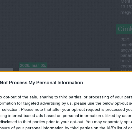
Ment i
13:15
megve
Cím
2021
angel
angya
baná
botrá
2026. már 05.
cadbu
cuko
gy
Ez a 6 torta már
dubai
biztosan bejutott a
extré
Not Process My Personal Information
gluté
Magyarország tortája
húsvé
to opt-out of the sale, sharing to third parties, or processing of your per
verseny
karác
kitkat
formation for targeted advertising by us, please use the below opt-out s
középdöntőjébe!
laktó
r selection. Please note that after your opt-out request is processed y
magn
eing interest-based ads based on personal information utilized by us or
írta:
csokoholiszta
Cukor
disclosed to third parties prior to your opt-out. You may separately opt-
máln
losure of your personal information by third parties on the IAB’s list of
méze