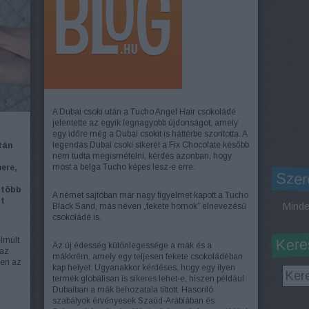
A Dubai csoki után a Tucho Angel Hair csokoládé
jelentette az egyik legnagyobb újdonságot, amely
egy időre még a Dubai csokit is háttérbe szorította. A
legendás Dubai csoki sikerét a Fix Chocolate később
tán
nem tudta megismételni, kérdés azonban, hogy
most a belga Tucho képes lesz-e erre.
ere,
Szer
 több
A német sajtóban már nagy figyelmet kapott a Tucho
lt
Minde
Black Sand, más néven „fekete homok” elnevezésű
csokoládé is.
lmúlt
Kere
Az új édesség különlegessége a mák és a
 az
mákkrém, amely egy teljesen fekete csokoládéban
sen az
kap helyet. Ugyanakkor kérdéses, hogy egy ilyen
termék globálisan is sikeres lehet-e, hiszen például
Dubaiban a mák behozatala tiltott. Hasonló
szabályok érvényesek Szaúd-Arábiában és