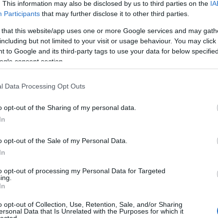
. This information may also be disclosed by us to third parties on the
IA
nyaló
ottho
Participants
that may further disclose it to other third parties.
piszt
 that this website/app uses one or more Google services and may gath
süte
szob
including but not limited to your visit or usage behaviour. You may click 
tudo
 to Google and its third-party tags to use your data for below specifi
ogle consent section.
nt
Blog
l Data Processing Opt Outs
Szele 
a
Termé
o opt-out of the Sharing of my personal data.
tó az
A Magyar Cukrász Ipartestület
huszadik
arról
In
alkalommal
hirdette meg a „Magyarország
az ott
Tortája” versenyt augusztus 20-i nemzeti ünnepünk,
ugyan
államalapító Szent István ünnepe, Magyarország
ja
o opt-out of the Sale of my Personal Data.
misze
szimbolikus születésnapja köszöntésére. A
t,
népszerű verseny 2025-ben, mint kiemelkedő
folyt
In
nemzeti érték felvételt nyert a
Magyar Értéktárba
lősze
.
to opt-out of processing my Personal Data for Targeted
forg
ing.
Az idei versenyre minden eddiginél nagyobb számú
In
tást
–
összesen 60 db
– tortát neveztek a cukrászok,
így az Ipartestület
két elődöntőt
szervezett az
o opt-out of Collection, Use, Retention, Sale, and/or Sharing
objektív zsűrizés érdekében. Jelen
ersonal Data that Is Unrelated with the Purposes for which it
sajtóközleményben az
első elődöntőből a
lected.