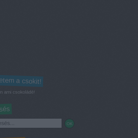
etem a csokit!
n ami csokoládé!
sés