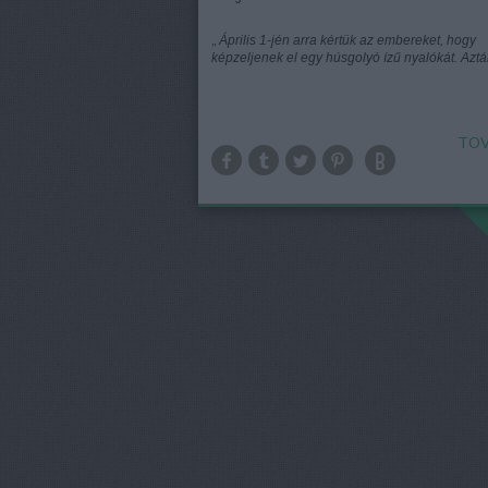
„
Április 1-jén arra kértük az embereket, hogy
képzeljenek el egy húsgolyó ízű nyalókát. Aztán
TOV