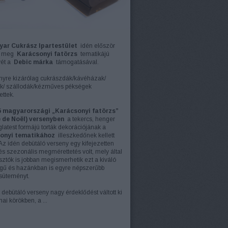
ar Cukrász Ipartestület
idén először
te meg
Karácsonyi fatörzs
tematikájú
yét a
Debic márka
támogatásával.
nyre kizárólag cukrászdák/kávéházak/
k/
szállodák/kézműves pékségek
ttek.
ő magyarországi „Karácsonyi fatörzs”
 de Noël) versenyben
a tekercs, henger
glatest formájú torták dekorációjának a
onyi tematikához
illeszkedőnek kellett
 Az idén debütáló verseny egy kifejezetten
 és szezonális megmérettetés volt, mely által
sztók is jobban megismerhetik ezt a kiváló
gű és hazánkban is egyre népszerűbb
süteményt.
 debütáló verseny nagy érdeklődést váltott ki
ai körökben, a ...