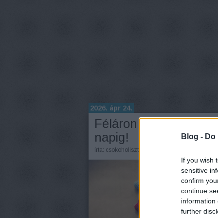
2026. ápr 24.
Féláron lesz a fagyi e
napig!
Blog -
Do 
írta:
csokoholiszta
If you wish 
sensitive in
confirm you
continue se
information 
further disc