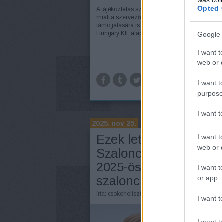
Opted 
A tájékoztatás szerint a megnövekedett érdek
miatt a szervezők idén a résztvevő cukrászdá
támogatására is hangsúlyt fektetnek: az M-GE
Hungary Kft. alapanyag-kedvezménnyel segíti .
Google 
I want t
web or d
TOV
I want t
purpose
I want 
2025. nov 25.
Ezek lettek az Év
I want t
web or d
Szaloncukra verseny
2025-ös győztes
I want t
szaloncukrai!
or app.
írta:
csokoholiszta
I want t
I want t