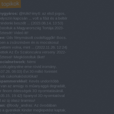
 topikok
nygyáros:
@KékFény6: az első jogos,
elyszín kapcsán ... volt a főút és a beltér
indenki beszélt ...
(
2023.08.14. 13:53
)
stoltuk a Magyarország Tortája 2023-
ztesét! Videó itt!
ee:
Üdv fénymásolt csokifüggők! Bocs.
ben a zsűrizésben én is mocskosul
vettem volna, mint ...
(
2022.11.26. 12:24
)
lettek Az Év Szaloncukra verseny 2022-
őztesei! Megkóstoltuk őket!
ocialnetwork:
Némi
kciót,igényelne eme rövid iromány.
.07.28. 06:03
)
Évi 30 millió forintért
nek cukorkakóstolókat!
 spammerekkel:
Kevés undorítóbb
 van az amúgy is műanyaggá degradált,
r finom édességek 3D nyomtatásánál.
.05.15. 19:42
)
Spanyol 3D nyomtatóval
 az új olasz tiramisu!
an:
@body_andras: Az óvodában
p a gyerekek Kinder meglepetést kaptak.