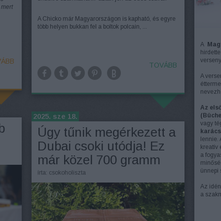
 mert
A Chicko már Magyarországon is kapható, és egyre
több helyen bukkan fel a boltok polcain, ...
A
Magy
hirdet
versen
ÁBB
TOVÁBB
A verse
étterme
nevezhe
Az els
(Bûche
2025. sze 18.
vagy té
b
Úgy tűnik megérkezett a
karács
lennie.
Dubai csoki utódja! Ez
kreatív
a fogya
már közel 700 gramm
minősé
ünnepi 
írta:
csokoholiszta
Az idén
a szakm