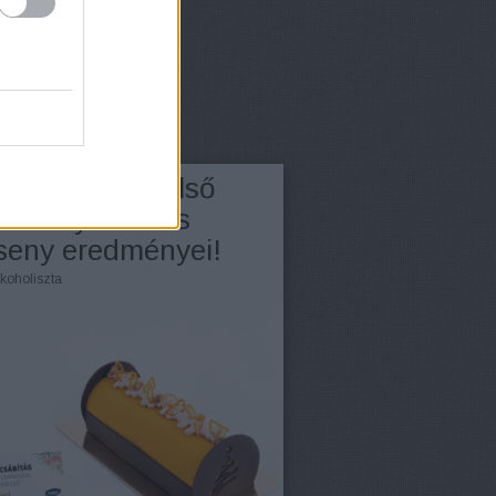
éb
ov 20.
érkeztek az első
ácsonyi fatörzs
seny eredményei!
koholiszta