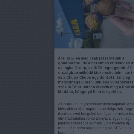
Április 1-jén még csak játszottunk a
gondolattal, de a hatalmas érdeklődés u
az Ingka Group, az IKEA legnagyobb, 32
országban működő kiskereskedelmi partn
és a Chupa Chups úgy döntött, tényleg
megcsinálják! Idén júniusban világszerte
száz IKEA áruházba érkezik meg a limitá
kiadású, húsgolyó ihlette nyalóka.
A Chupa Chups „boszorkánykonyhájában” az e
időszakban éjjel-nappal azon dolgoztak, hogy
ikonikus svéd húsgolyó ízvilágát - természete
elmaradhatatlan vörös áfonyával együtt - egy
játékos édességbe sűrítsék. Ez a nyalóka új,
meglepő módon ragadja meg az IKEA ételek
hangulatát.