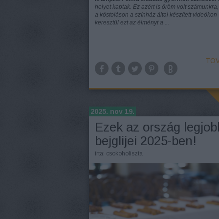
helyet kaptak. Ez azért is öröm volt számunkra,
a kóstoláson a színház által készített videókon
keresztül ezt az élményt a ...
TOV
2025. nov 19.
Ezek az ország legjob
bejglijei 2025-ben!
írta:
csokoholiszta