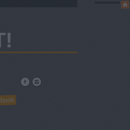
!
ebook