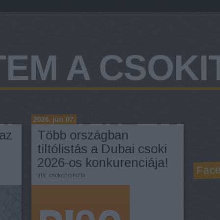
EM A CSOKIT
2026. jún 07.
 az
Több országban
tiltólistás a Dubai csoki
2026-os konkurenciája!
Fac
írta:
csokoholiszta