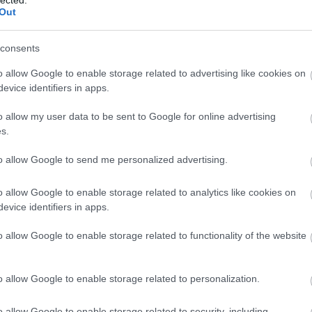
középdöntőbe
továbbjutott tortákról adunk hírt.
Out
lődés
A
20. alkalom
a rekordszámú nevezésen túl
Arch
k
amiatt is különleges lett, hogy idén határokon
L
átívelővé vált a ...
2026
..
consents
2026
202
o allow Google to enable storage related to advertising like cookies on
202
evice identifiers in apps.
TOVÁBB
202
ÁBB
202
o allow my user data to be sent to Google for online advertising
2025
s.
2025
202
to allow Google to send me personalized advertising.
2026. már 02.
2025
202
Rántott csirkecombnak
Tov
o allow Google to enable storage related to analytics like cookies on
kinéző csoki lesz 2026
evice identifiers in apps.
Dubai csokija!
Fee
o allow Google to enable storage related to functionality of the website
írta:
csokoholiszta
RSS 
bejeg
o allow Google to enable storage related to personalization.
Atom
bejeg
o allow Google to enable storage related to security, including