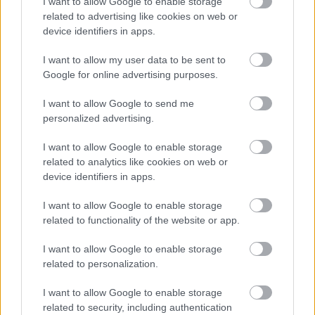
verseny 2025-ös győztes
I want to allow Google to enable storage
related to advertising like cookies on web or
szaloncukrai!
device identifiers in apps.
csokoholiszta
•
2025. november 25.
0
I want to allow my user data to be sent to
Google for online advertising purposes.
Több mint 12.000 szem szaloncukor került
megkóstolásra az idén hatodik alkalommal
I want to allow Google to send me
megrendezésre kerülő Év Szaloncukra versenyen,
personalized advertising.
amit a
Szeretem a ...
I want to allow Google to enable storage
related to analytics like cookies on web or
device identifiers in apps.
I want to allow Google to enable storage
related to functionality of the website or app.
I want to allow Google to enable storage
related to personalization.
I want to allow Google to enable storage
related to security, including authentication