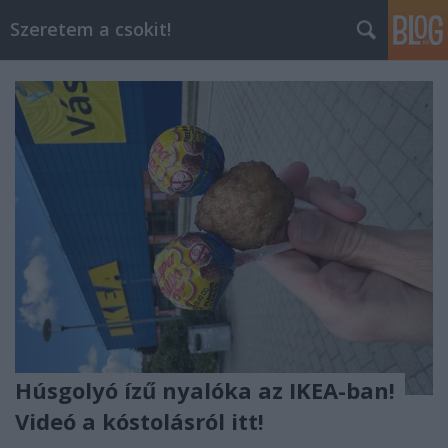
Szeretem a csokit!
Húsgolyó ízű nyalóka az IKEA-ban!
Videó a kóstolásról itt!