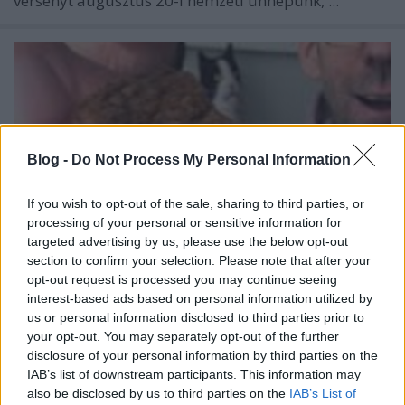
versenyt augusztus 20-i nemzeti ünnepünk, ...
Blog -
Do Not Process My Personal Information
If you wish to opt-out of the sale, sharing to third parties, or
processing of your personal or sensitive information for
targeted advertising by us, please use the below opt-out
section to confirm your selection. Please note that after your
opt-out request is processed you may continue seeing
interest-based ads based on personal information utilized by
Rántott csirkecombnak kinéző csoki
us or personal information disclosed to third parties prior to
your opt-out. You may separately opt-out of the further
lesz 2026 Dubai csokija!
disclosure of your personal information by third parties on the
IAB’s list of downstream participants. This information may
csokoholiszta
•
2026. március 02.
0
also be disclosed by us to third parties on the
IAB’s List of