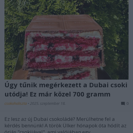
Úgy tűnik megérkezett a Dubai csoki
utódja! Ez már közel 700 gramm
csokoholiszta
•
2025. szeptember 18.
0
Ez lesz az új Dubai csokoládé? Merülhetne fel a
kérdés bennünk! A török Ülker hónapok óta hódít az
óriás "csokijával", ami valójában egy ...