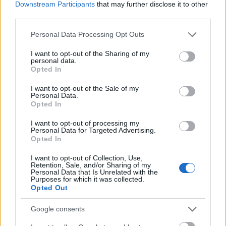
Downstream Participants
that may further disclose it to other
Első pillantásra sokakat meg is téveszt a ropogós
third parties.
bundára emlékeztető külső, csirkecomb formájú
kialakítás… de valójában egy édességről ...
Please note that this website/app uses one or more Google
Personal Data Processing Opt Outs
services and may gather and store information including but
not limited to your visit or usage behaviour. You may click to
I want to opt-out of the Sharing of my
personal data.
grant or deny consent to Google and its third-party tags to
Opted In
use your data for below specified purposes in below Google
consent section.
I want to opt-out of the Sale of my
Personal Data.
Opted In
I want to opt-out of processing my
Personal Data for Targeted Advertising.
Opted In
I want to opt-out of Collection, Use,
Retention, Sale, and/or Sharing of my
Personal Data that Is Unrelated with the
Purposes for which it was collected.
Opted Out
Google consents
Ezek lettek az Év Szaloncukra