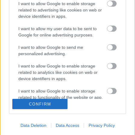
I want to allow Google to enable storage
related to advertising like cookies on web or
device identifiers in apps.
Ajánlott bejegyzések:
I want to allow my user data to be sent to
Google for online advertising purposes.
Úgy tűnik megérkezett a Dubai csoki
utódja! Ez már közel 700 gramm
I want to allow Google to send me
personalized advertising.
I want to allow Google to enable storage
Labubu csokoládé is kapható már
related to analytics like cookies on web or
Magyarországon!
device identifiers in apps.
I want to allow Google to enable storage
related to functionality of the website or app.
Már Magyarországon is kapható Dubai
CONFIRM
csokoládé!
I want to allow Google to enable storage
related to personalization.
Data Deletion
Data Access
Privacy Policy
I want to allow Google to enable storage
related to security, including authentication