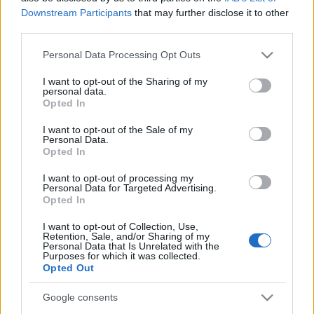
Downstream Participants
that may further disclose it to other
third parties.
Please note that this website/app uses one or more Google
Personal Data Processing Opt Outs
services and may gather and store information including but
not limited to your visit or usage behaviour. You may click to
I want to opt-out of the Sharing of my
personal data.
grant or deny consent to Google and its third-party tags to
Opted In
use your data for below specified purposes in below Google
consent section.
I want to opt-out of the Sale of my
Personal Data.
Opted In
I want to opt-out of processing my
Personal Data for Targeted Advertising.
Opted In
I want to opt-out of Collection, Use,
Retention, Sale, and/or Sharing of my
Personal Data that Is Unrelated with the
Purposes for which it was collected.
Opted Out
Címkék:
külföld
magnum
jégkrém
limitált
sakura
Google consents