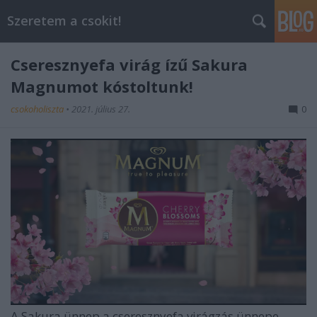
Szeretem a csokit!
Cseresznyefa virág ízű Sakura
Magnumot kóstoltunk!
csokoholiszta
•
2021. július 27.
0
A Sakura ünnep a cseresznyefa virágzás ünnepe