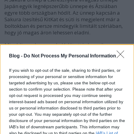
Japán egyik legnépszerűbb ünnepe és Ázsiában
egyre több országban hódít. Az ünnep kapcsán a
Sakura ízesítésű KitKat és süti is megjelent már a
boltokban és persze mindegyik limitált szériában,
hogy jó magas áron lehessen eladni.
Mi eddig csak egy csokoládét ettünk, amiben
cseresznyefa virág volt és az ízét semmi Európában
Blog -
Do Not Process My Personal Information
ismert ízhez nem tudnám hasonlítani. Idén nyáron
Thaiföldön nyaralva tűnt fel a Sakura Magnum. A
If you wish to opt-out of the sale, sharing to third parties, or
Sakura ízű Magnum jégkrém ez esetben egy
processing of your personal or sensitive information for
rózsaszínű belga csokiba mártott cseresznye
targeted advertising by us, please use the below opt-out
darabokkal gazdagított jégkrém, amit "sakura" ízzel
section to confirm your selection. Please note that after your
töltöttek.
opt-out request is processed you may continue seeing
interest-based ads based on personal information utilized by
A jégkrémet húsz helyen próbáltuk megvenni és csak
us or personal information disclosed to third parties prior to
egy helyen sikerült, de azt az élményt azonnal
your opt-out. You may separately opt-out of the further
videóban örökítettük meg:)
disclosure of your personal information by third parties on the
IAB’s list of downstream participants. This information may
also be disclosed by us to third parties on the
IAB’s List of