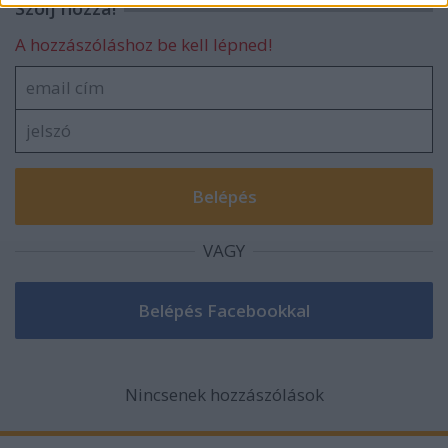
Szólj hozzá!
functionality and fraud prevention, and other
user protection.
A hozzászóláshoz be kell lépned!
VAGY
Nincsenek hozzászólások